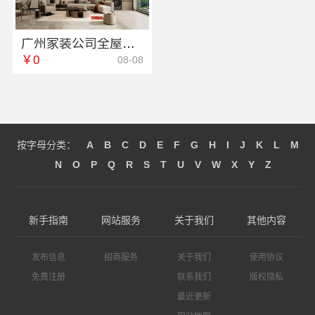
广州家装公司全屋装修精匠饰家
￥0
08-08
按字母分类：
A
B
C
D
E
F
G
H
I
J
K
L
M
N
O
P
Q
R
S
T
U
V
W
X
Y
Z
新手指南
网站服务
关于我们
其他内容
发布信息
招商服务
关于我们
使用协议
免费注册
联系我们
版权隐私
最近更新