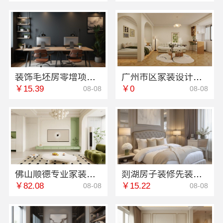
装饰毛坯房零增项费用苏州兔哥哥智装
广州市区家装设计哪家好毛坯房，精匠饰家口碑好
￥15.39
￥0
08-08
08-08
佛山顺德专业家装装饰_雅居美家源头定制优选
剡湖房子装修先装后付，浙江宜美嘉装饰工程有限公司透明放心消费
￥82.08
￥15.22
08-08
08-08