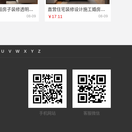
东西湖工期短房子装修透明报价，本地快装（湖北）科技有限公司拒绝增项
直营住宅装修设计施工婚房就选浙江臻美新型建材有限公司
08-09
￥17.11
08-09
U
V
W
X
Y
Z
手机网站
客服微信