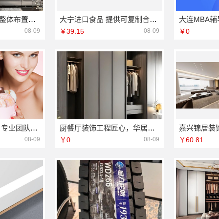
便宜住宅装修新房整体布置施工案例——浙江乐享新材料有限公司
大宁进口食品 提供可复制合作模式
08-09
￥39.15
08-09
￥0
欣果铺子豆干香卤 专业团队上门服务
厨餐厅装饰工程匠心，华居不锈钢演绎精致生活
08-09
￥0
08-09
￥60.81