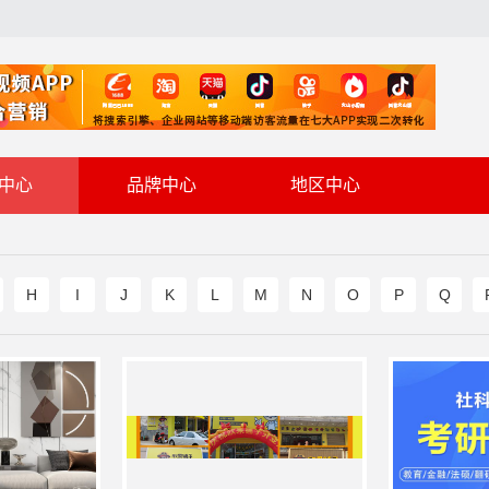
中心
品牌中心
地区中心
H
I
J
K
L
M
N
O
P
Q