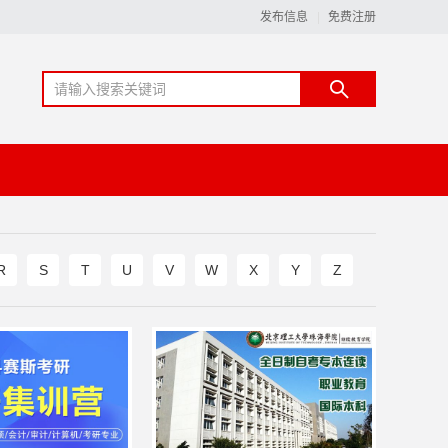
发布信息
免费注册
R
S
T
U
V
W
X
Y
Z